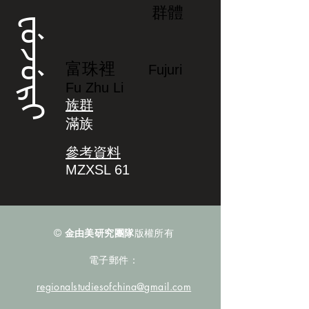
群體
ᡶᡠᠵᡠᡵᡳ
富珠裡
Fujuri
Fu Zhu Li
族群
滿族
參考資料
MZXSL 61
©
金由美研究團隊
版權所有
電子郵件：
regionalstudiesofchina@gmail.com