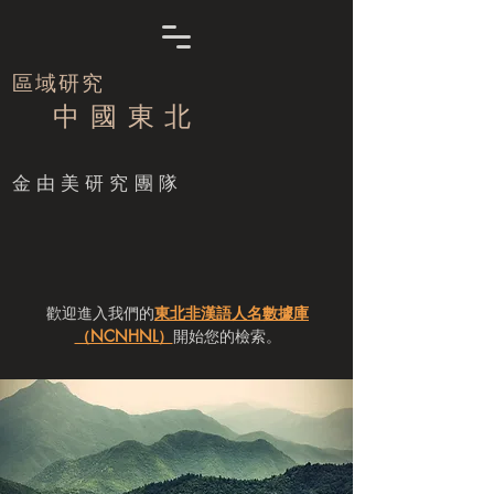
區域研究
中 國 東 北
​金由美研究團隊
歡迎進入我們的
東北非漢語人名數據庫
（NCNHNL）
開始您的檢索。