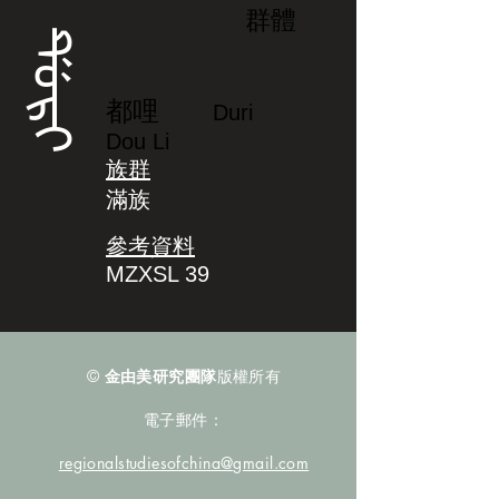
群體
ᡩᡠᡵᡳ
都哩
Duri
Dou Li
族群
滿族
參考資料
MZXSL 39
©
金由美研究團隊
版權所有
電子郵件：
regionalstudiesofchina@gmail.com