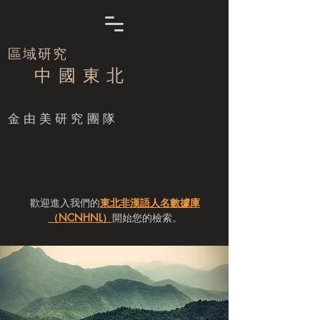
區域研究
中 國 東 北
​金由美研究團隊
歡迎進入我們的
東北非漢語人名數據庫
（NCNHNL）
開始您的檢索。