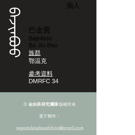
個人
ᠪᠠᠵᡳᠨᠪᠣᠣ
巴金寶
Bajinboo
Ba Jin Bao
族群
鄂温克
參考資料
DMRFC 34
©
金由美研究團隊
版權所有
電子郵件：
regionalstudiesofchina@gmail.com