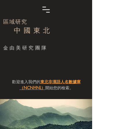
區域研究
中 國 東 北
​金由美研究團隊
歡迎進入我們的
東北非漢語人名數據庫
（NCNHNL）
開始您的檢索。