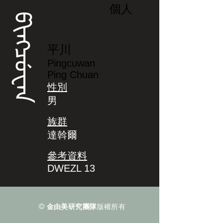
個人
ᡦᡳᠩᠴᡠᠸᠠᠨ
平川
Pingcuwan
Ping Chuan
性別
男
族群
達斡爾
參考資料
DWEZL 13
©
金由美研究團隊
版權所有