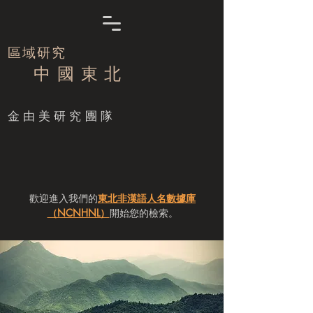
區域研究
中 國 東 北
​金由美研究團隊
歡迎進入我們的
東北非漢語人名數據庫
（NCNHNL）
開始您的檢索。