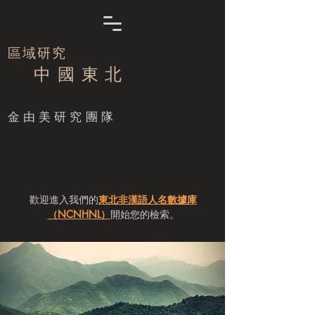
區域研究
中 國 東 北
​金由美研究團隊
歡迎進入我們的
東北非漢語人名數據庫
（NCNHNL）
開始您的檢索。