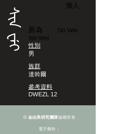
個人
ᠰᡳᠨ ᠸᡝᡳ
新為
Sin Wei
Xin Wei
性別
男
族群
達斡爾
參考資料
DWEZL 12
©
金由美研究團隊
版權所有
電子郵件：