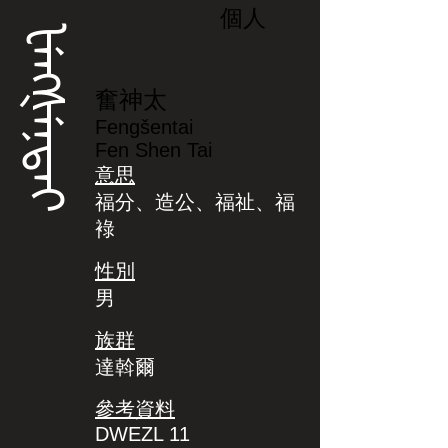
個人
ᡶᡝᠩᡧᡝᠨᡨᠠᡳ
奮神太
Fengšentai
Fen Shen Tai
意思
福分、造公、福祉、福
䘵
性別
男
族群
達斡爾
參考資料
DWEZL 11