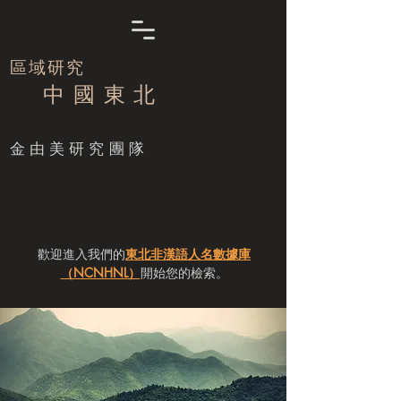
區域研究
中 國 東 北
​金由美研究團隊
歡迎進入我們的
東北非漢語人名數據庫
（NCNHNL）
開始您的檢索。