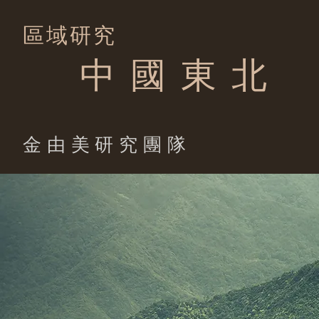
區域研究
中 國 東 北
​金由美研究團隊