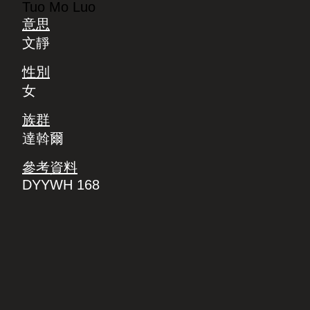
Tuo Mo Luo
意思
文靜
性別
女
族群
達斡爾
參考資料
DYYWH 168