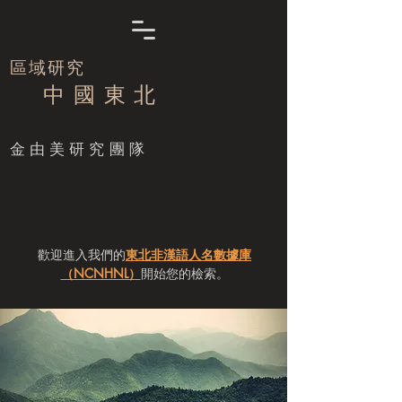
區域研究
中 國 東 北
​金由美研究團隊
歡迎進入我們的
東北非漢語人名數據庫
（NCNHNL）
開始您的檢索。