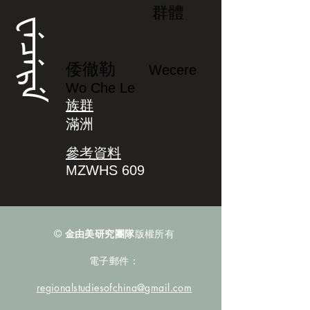
群體
ᠸᡝᠴᡝᡵᡝ
倭徹勒
Wecere
Wo Che Le
族群
滿洲
參考資料
MZWHS 609
©
金由美研究團隊
版權所有
電子郵件：
regionalstudiesofchina@gmail.com