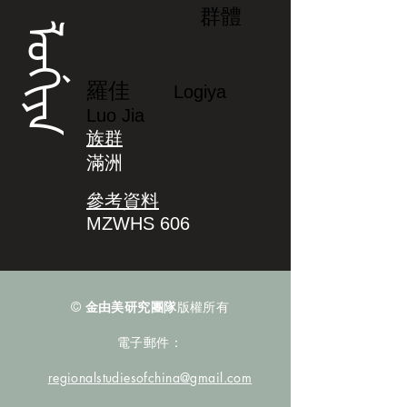
群體
ᠯᠣᡤᡳᠶᠠ
羅佳
Logiya
Luo Jia
族群
滿洲
參考資料
MZWHS 606
©
金由美研究團隊
版權所有
電子郵件：
regionalstudiesofchina@gmail.com