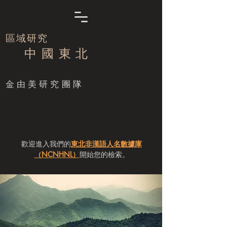
區域研究
中 國 東 北
​金由美研究團隊
歡迎進入我們的
東北非漢語人名數據庫
（NCNHNL）
開始您的檢索。