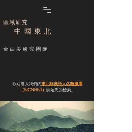
區域研究
中 國 東 北
​金由美研究團隊
歡迎進入我們的
東北非漢語人名數據庫
（NCNHNL）
開始您的檢索。