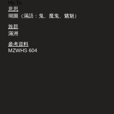
Hu Tu
意思
瑚圖（滿語：鬼、魔鬼、魑魅）
族群
滿洲
參考資料
MZWHS 604