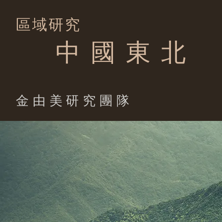
區域研究
中 國 東 北
​金由美研究團隊