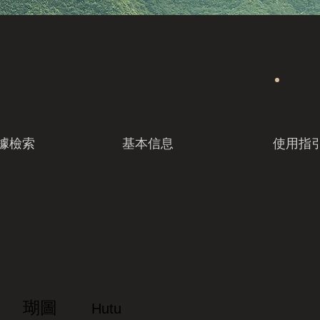
據檢索
基本信息
使用指
瑚圖
Hutu