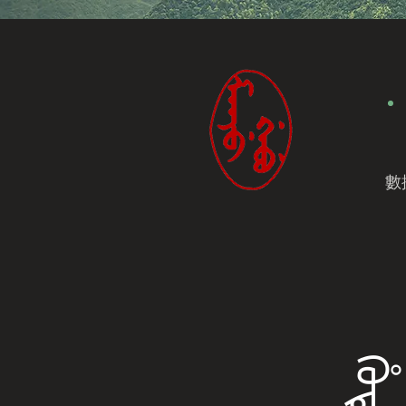
數
ᡥᡠᡨᡠ