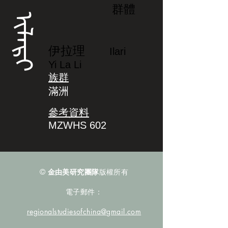
群體
ᡳᠯᠠᡵᡳ
伊拉理
Ilari
Yi La Li
族群
滿洲
參考資料
MZWHS 602
©
金由美研究團隊
版權所有
電子郵件：
regionalstudiesofchina@gmail.com