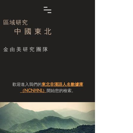
區域研究
中 國 東 北
​金由美研究團隊
歡迎進入我們的
東北非漢語人名數據庫
（NCNHNL）
開始您的檢索。