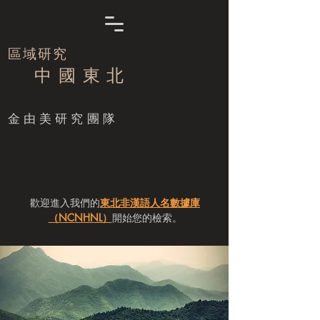
區域研究
中 國 東 北
​金由美研究團隊
歡迎進入我們的
東北非漢語人名數據庫
（NCNHNL）
開始您的檢索。