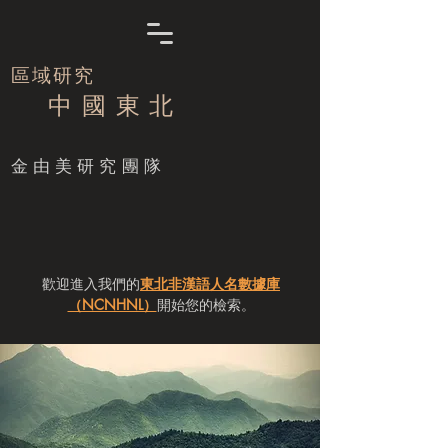
區域研究
中 國 東 北
​金由美研究團隊
歡迎進入我們的
東北非漢語人名數據庫
（NCNHNL）
開始您的檢索。