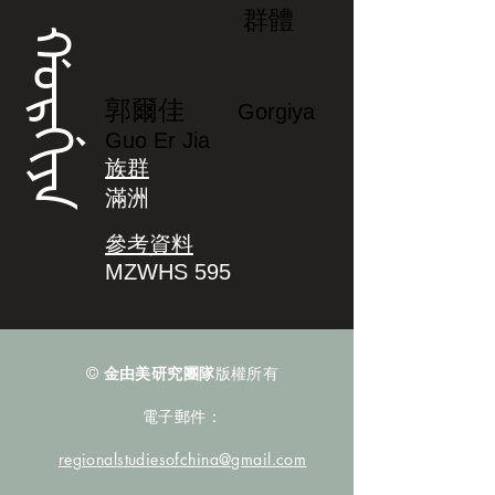
群體
ᡤᠣᡵᡤᡳᠶᠠ
郭爾佳
Gorgiya
Guo Er Jia
族群
滿洲
參考資料
MZWHS 595
©
金由美研究團隊
版權所有
電子郵件：
regionalstudiesofchina@gmail.com