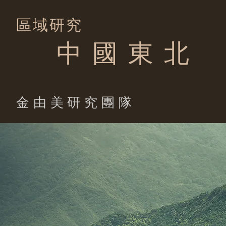
區域研究
中 國 東 北
​金由美研究團隊