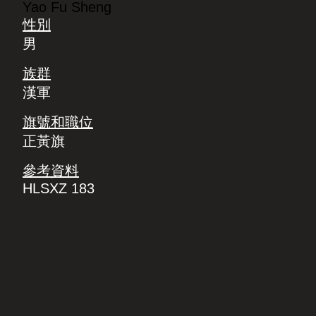
Yao Fu Sheng
性別
男
族群
漢軍
旗號和職位
正黃旗
參考資料
HLSXZ 183