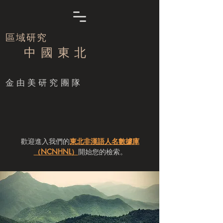
區域研究
中 國 東 北
​金由美研究團隊
歡迎進入我們的
東北非漢語人名數據庫
（NCNHNL）
開始您的檢索。