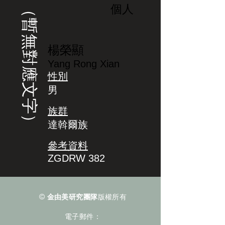
（暫無對應文字）
個人
楊榮顯
Yang Rong Xian
性別
男
族群
達斡爾族
參考資料
ZGDRW 382
©
金由美研究團隊
版權所有
電子郵件：