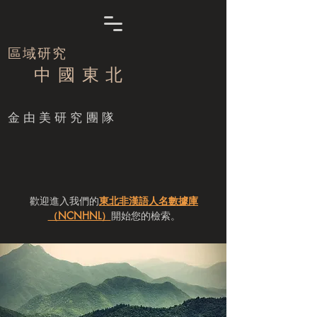
區域研究
中 國 東 北
​金由美研究團隊
歡迎進入我們的
東北非漢語人名數據庫
（NCNHNL）
開始您的檢索。