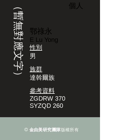
（暫無對應文字）
個人
鄂祿永
E Lu Yong
性別
男
族群
達斡爾族
參考資料
ZGDRW 370
SYZQD 260
©
金由美研究團隊
版權所有