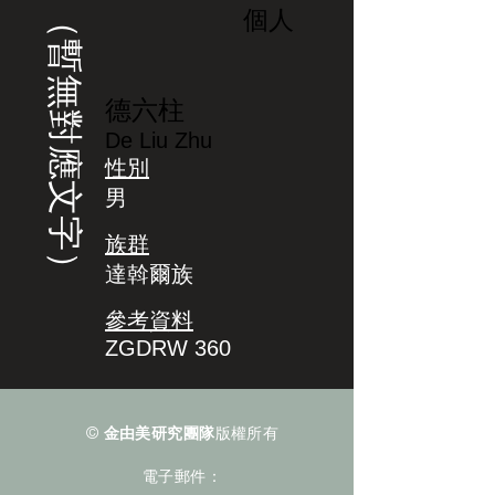
（暫無對應文字）
個人
德六柱
De Liu Zhu
性別
男
族群
達斡爾族
參考資料
ZGDRW 360
©
金由美研究團隊
版權所有
電子郵件：