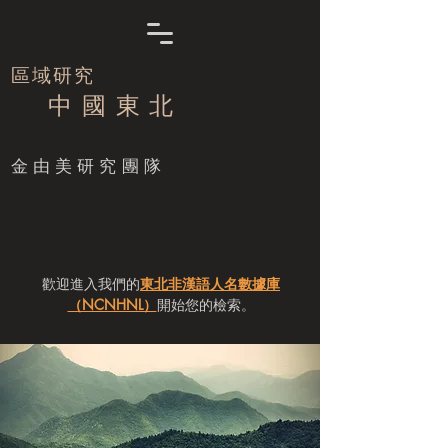
區域研究
中 國 東 北
​金由美研究團隊
歡迎進入我們的
東北非漢語人名數據庫
（NCNHNL）
開始您的檢索。