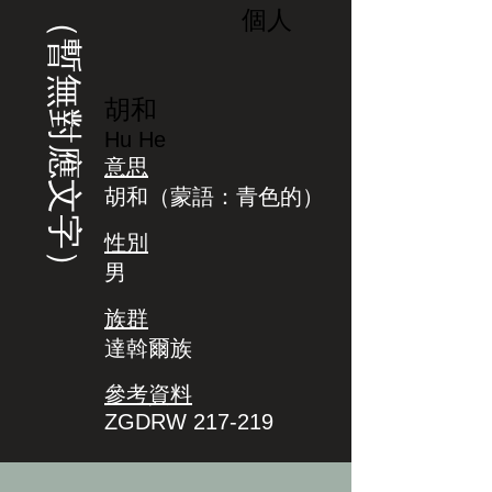
（暫無對應文字）
個人
胡和
Hu He
意思
胡和（蒙語：青色的）
性別
男
族群
達斡爾族
參考資料
ZGDRW 217-219