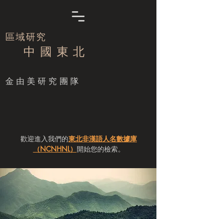
區域研究
中 國 東 北
​金由美研究團隊
歡迎進入我們的
東北非漢語人名數據庫
（NCNHNL）
開始您的檢索。