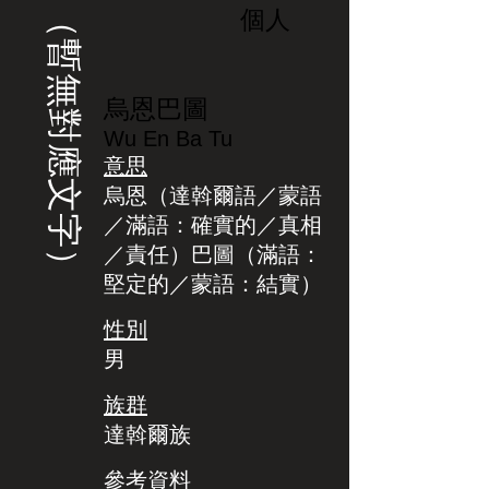
（暫無對應文字）
個人
烏恩巴圖
Wu En Ba Tu
意思
烏恩（達斡爾語／蒙語
／滿語：確實的／真相
／責任）巴圖（滿語：
堅定的／蒙語：結實）
性別
男
族群
達斡爾族
參考資料