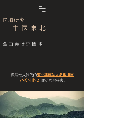
區域研究
中 國 東 北
​金由美研究團隊
歡迎進入我們的
東北非漢語人名數據庫
（NCNHNL）
開始您的檢索。