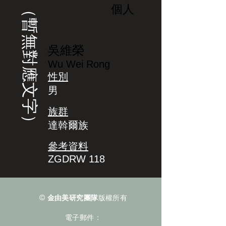
（暫無對應文字）
個人
吳維榮
Wu Wei Rong
性別
男
族群
達斡爾族
參考資料
ZGDRW 118
©
金由美研究團隊
版權所有
電子郵件：