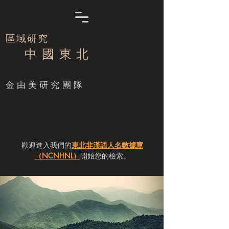
區域研究
中 國 東 北
​金由美研究團隊
歡迎進入我們的
東北非漢語人名數據庫
（NCNHNL）
開始您的檢索。