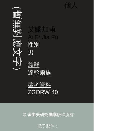
（暫無對應文字）
個人
艾爾加甫
Ai Er Jia Fu
性別
男
族群
達斡爾族
參考資料
ZGDRW 40
©
金由美研究團隊
版權所有
電子郵件：