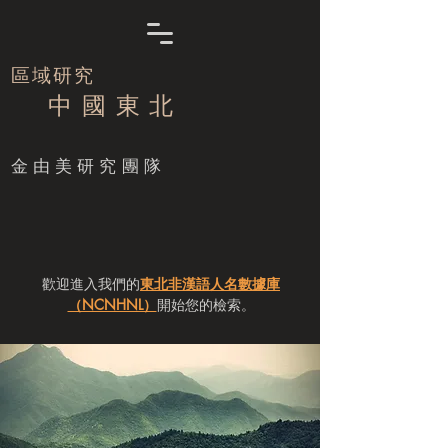
區域研究
中 國 東 北
​金由美研究團隊
歡迎進入我們的
東北非漢語人名數據庫
（NCNHNL）
開始您的檢索。