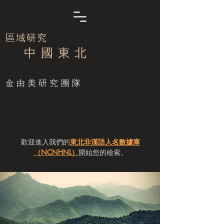
區域研究
中 國 東 北
​金由美研究團隊
歡迎進入我們的
東北非漢語人名數據庫
（NCNHNL）
開始您的檢索。