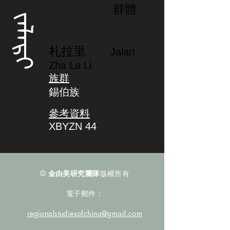
群體
ᠵᠠᠯᠠᡵᡳ
札拉里
Jalari
Zha La Li
族群
錫伯族
參考資料
XBYZN 44
©
金由美研究團隊
版權所有
電子郵件：
regionalstudiesofchina@gmail.com