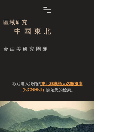
區域研究
中 國 東 北
​金由美研究團隊
歡迎進入我們的
東北非漢語人名數據庫
（NCNHNL）
開始您的檢索。