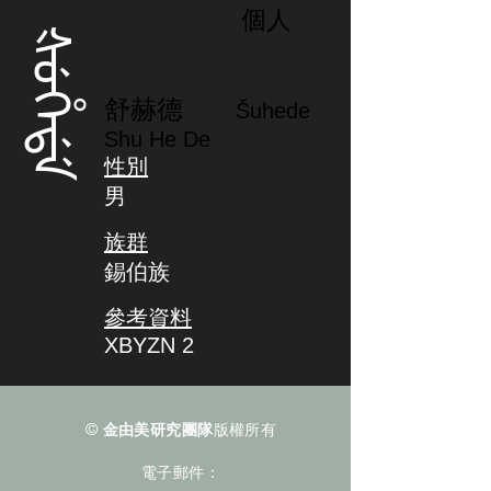
個人
ᡧᡠᡥᡝᡩᡝ
舒赫德
Šuhede
Shu He De
性別
男
族群
錫伯族
參考資料
XBYZN 2
©
金由美研究團隊
版權所有
電子郵件：