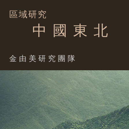
區域研究
中 國 東 北
​金由美研究團隊