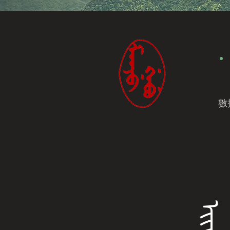
數
ᡝᡳᡩᡠ