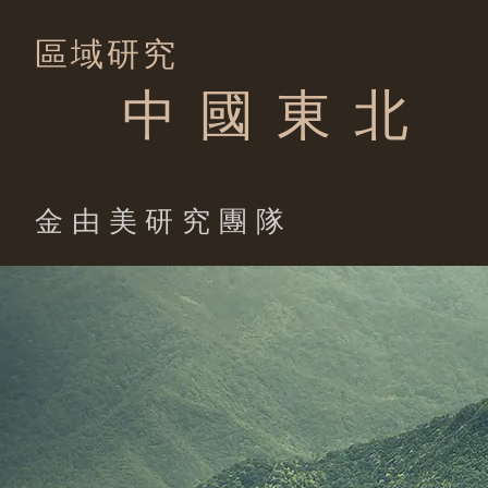
區域研究
中 國 東 北
​金由美研究團隊