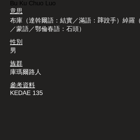
Bu Ku Chuo Luo
意思
布庫（達斡爾語：結實／滿語：𨄮跤手）綽羅
／蒙語／鄂倫春語：石頭）
性別
男
族群
庫瑪爾路人
參考資料
KEDAE 135