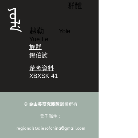
群體
ᠶᠣᠯᡝ
越勒
Yole
Yue Le
族群
錫伯族
參考資料
XBXSK 41
©
金由美研究團隊
版權所有
電子郵件：
regionalstudiesofchina@gmail.com