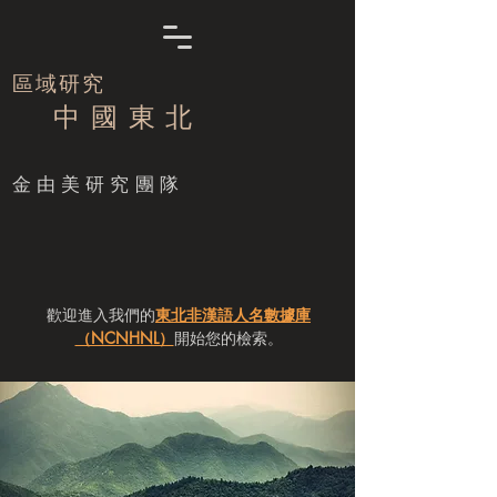
區域研究
中 國 東 北
​金由美研究團隊
歡迎進入我們的
東北非漢語人名數據庫
（NCNHNL）
開始您的檢索。