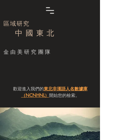
區域研究
中 國 東 北
​金由美研究團隊
歡迎進入我們的
東北非漢語人名數據庫
（NCNHNL）
開始您的檢索。