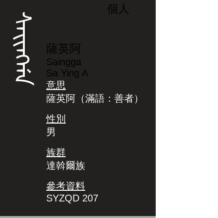
個人
ᠰᠠᡳᠩᡤᠠ
薩英阿
Saingga
Sa Ying A
意思
薩英阿（滿語：善者）
性別
男
族群
達斡爾族
參考資料
SYZQD 207